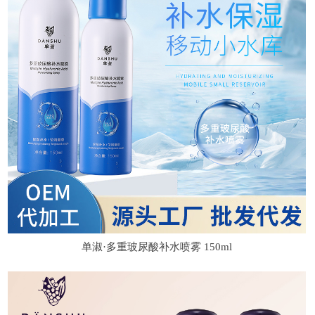
单淑·多重玻尿酸补水喷雾 150ml