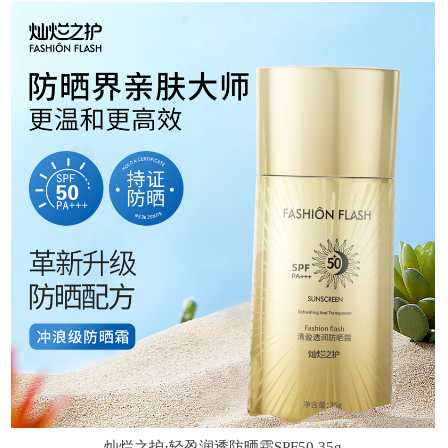
灿烂之护·轻盈润透防晒霜SPF50 35g