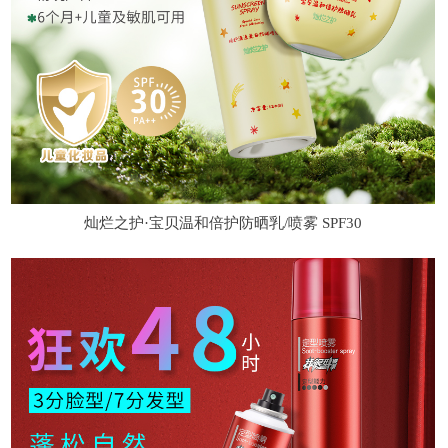
灿烂之护·宝贝温和倍护防晒乳/喷雾 SPF30