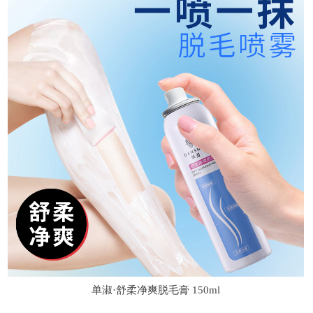
单淑·舒柔净爽脱毛膏 150ml