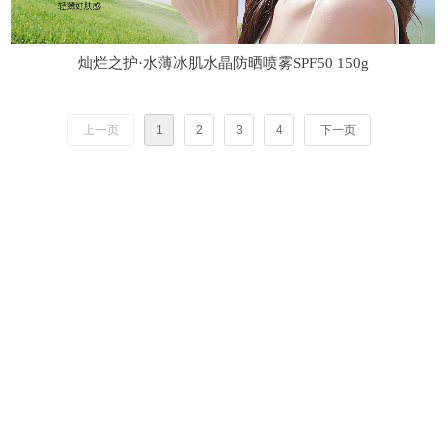
灿烂之护·水薄冰肌水晶防晒喷雾SPF50 150g
上一页
1
2
3
4
下一页